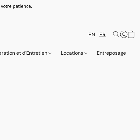
votre patience.
EN
FR
ration et d'Entretien
Locations
Entreposage
C